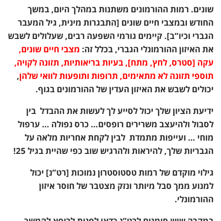
שונים. רמות ההורמונים משתנות במהלך היום, במשך
החודש ובמצבי חיים שונים [התבגרות מינית, גיל המעבר
הגברי וכיו”ב]. קיימים גורמי השפעה רבים, שעלולים לשבש
את האיזון ההורמונלי הגברי, בכלל זה:
מצבי חיים שונים,
עקה [סטרס, לחץ, מתח], בעיות בריאותיות, תזונה לקויה,
תוספי תזונה לא מתאימים, תרופות ותופעות לוואי שלהן
,
יכולים לשבש את האיזון העדין של ההורמונים בגוף.
ידיעת הציון שלך יכול לסייע לך לעשות את ההבדל
בין
לסבול ולהיעצב משרירים רופסים… כרס נפולה … ערפול
מוחי … ועייפות מתמדת
לבין לקחת אחריות מלאה על
הגבריות שלך, להיראות ולהרגיש שוב כפי שהיית בגיל 25!
גילוי מוקדם של רמות טסטוסטרון נמוכות [רט”נ] יכול
למנוע ממך סבל מיותר ונזק מצטבר של חוסר איזון
ההורמונלי.
במקרה שיש סימנים לרט”נ כדאי לפנות לרופא להמשך