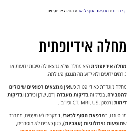
דף הבית
»
מרפאת הסוף לכאב
»
מחלה אידיופתית
מחלה אידיופתית
מחלה אידיופתית
היא מחלה שלא נמצאו לה סיבות ידועות או
גורמים ידועים ולא ידוע מה מנגנון פעולתה.
מחלה מוגדרת כאידיופטית כש
אין ממצאים רפואיים שיכולים
להסבירה
, בכלל זה
בדיקות מעבדה
[דם, שתן וכיו”ב] ו
בדיקות
דימות
[רנטגן, CT, MRI, US וכיו”ב].
מניסיוננו, ב
מרפאת הסוף לכאב!
, במקרים לא מעטים, מתברר
ש
תופעות
נוירולוגיות
(
עצביות
)
, כגון כאבים לא מוסברים,