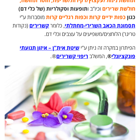
תחושת נימול/עקצוץ/דקירות/שריפה, חוסר תחושה,
חולשת שרירים
וכיו”ב ו
תופעות וסקולריות
(של כלי דם)
כגון
כפות ידיים קרות וכפות רגליים קרות
מוסברות ע”י
תסמונת הכאב השרירי-מחתלתי
, כלומר
קשרירים
(נקודות
טריגר) הלוחצים/משפיעים על עצבים וכלי דם.
הפיתרון במקרה זה ניתן ע”י
שיטת אית”ן – איזון תנועתי
פונקציונלי
®
, המשלב
ריפוי קשרירים
®.