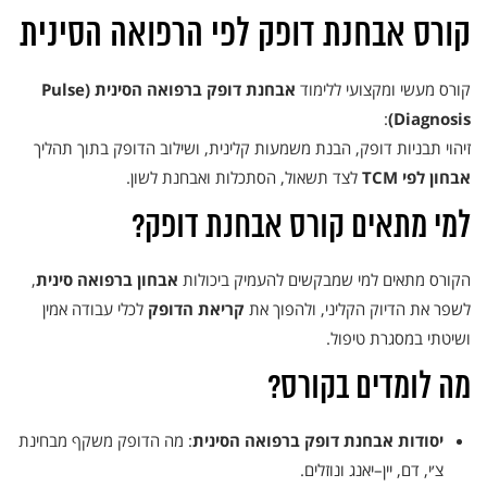
קורס אבחנת דופק לפי הרפואה הסינית
קורס מעשי ומקצועי ללימוד
אבחנת דופק ברפואה הסינית (Pulse
:
Diagnosis)
זיהוי תבניות דופק, הבנת משמעות קלינית, ושילוב הדופק בתוך תהליך
אבחון לפי TCM
לצד תשאול, הסתכלות ואבחנת לשון.
למי מתאים קורס אבחנת דופק?
הקורס מתאים למי שמבקשים להעמיק ביכולות
אבחון ברפואה סינית
,
לשפר את הדיוק הקליני, ולהפוך את
קריאת הדופק
לכלי עבודה אמין
ושיטתי במסגרת טיפול.
מה לומדים בקורס?
יסודות אבחנת דופק ברפואה הסינית
: מה הדופק משקף מבחינת
צ׳י, דם, יין–יאנג ונוזלים.