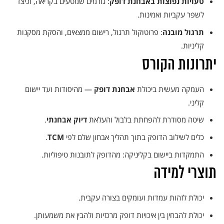
טעויות נפוצות באבחנת דופק
: גורמים שמטעים בקריאה, וכיצד
לשפר עקביות ואמינות.
תרגול מובנה
: פרוטוקול תרגול, רישום ממצאים, והסקת מסקנות
קליניות.
יתרונות הקורס
העמקה מעשית ביכולת
אבחנת דופק
— מהיסודות ועד יישום
קליני.
שיטה מסודרת להפחתת בלבול והעלאת
דיוק אבחנתי
.
כלים לשילוב הדופק בתוך תהליך אבחון שלם לפי
TCM
.
אני מאשרת קבלת דיוור פרסומי במייל
התמקדות ביישום בקליניקה: מהדופק לתובנות טיפוליות.
תוצרי למידה
יכולת לזהות עמדות ועומקים בצורה עקבית.
יכולת להבחין בין איכויות דופק מרכזיות ולהבין את משמעותן.