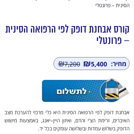
הסינית – פרונטלי
קורס אבחנת דופק לפי הרפואה הסינית
– פרונטלי
₪
₪
מחיר:
7,200
5,400
המחיר
המחיר
הנוכחי
המקורי
היה:
הוא:
₪7,200.
₪5,400.
אבחנת דופק לפי הרפואה הסינית היא כלי מרכזי להערכת מצב
האיברים, זרימת הצ’י והדם, ואיזון היין–יאנג, באמצעות מישוש
הדופק בשלוש עמדות ובשלושה עומקים בכל יד.