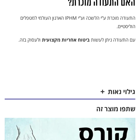
האם התעודה מוכרת?
התעודה מוכרת ע”י הלשכה וע”י IPHM הארגון העולמי למטפלים
הוליסטיים.
עם התעודה ניתן לעשות
ביטוח אחריות מקצועית
ולעסוק בזה.
מילות מפתח: אבחנת דופק, אבחון דופק, דופק ברפואה הסינית, Pulse
Diagnosis, TCM, רפואה סינית מסורתית, אבחון לפי TCM, Cun Guan
Chi, עמדות הדופק, איכויות דופק, אבחנת לשון, אבחון דפוסים.
גילוי נאות
שתפו מוצר זה