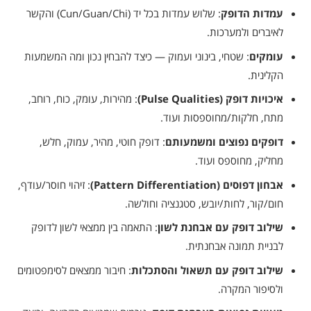
עמדות הדופק
: שלוש עמדות בכל יד (Cun/Guan/Chi) והקשר
לאיברים ולמערכות.
עומקים
: שטחי, בינוני ועמוק — כיצד להבחין נכון ומה המשמעות
הקלינית.
איכויות דופק (Pulse Qualities)
: מהירות, עומק, כוח, רוחב,
מתח, חלקות/מחוספסות ועוד.
דופקים נפוצים ומשמעותם
: דופק חוטי, מהיר, עמוק, חלש,
מחליק, מחוספס ועוד.
אבחון דפוסים (Pattern Differentiation)
: זיהוי חוסר/עודף,
חום/קור, לחות/יובש, סטגנציה וחולשה.
שילוב דופק עם אבחנת לשון
: התאמה בין ממצאי לשון לדופק
לבניית תמונה אבחנתית.
שילוב דופק עם תשאול והסתכלות
: חיבור ממצאים לסימפטומים
ולסיפור המקרה.