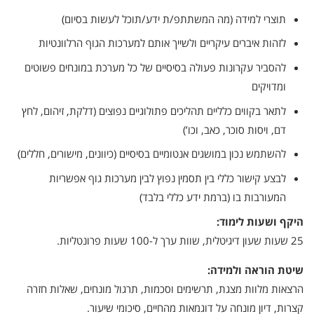
תוצרי למידה (מה המשתתפ/ת ידע/תוכל לעשות בסיום)
לזהות איברים עיקריים ולשייך אותם למערכות הגוף הרלוונטיות
להסביר עקרונות פעולה בסיסיים של כל מערכת במונחים פשוטים
ומדויקים
לתאר בקווים כלליים תהליכים פתולוגיים נפוצים (דלקת, זיהום, לחץ
דם, ויסות סוכר, כאב, וכו’)
להשתמש נכון במושגים אנטומיים בסיסיים (כיוונים, מישורים, חללים)
לבצע קישור כללי בין תסמין נפוץ לבין מערכות גוף אפשריות
המעורבות בו (ברמת ידע כללי בלבד)
היקף ושעות לימוד:
25 שעות שעון דיגיטלית, שוות ערך ל-100 שעות פרונטליות.
אני מאשרת קבלת דיוור פרסומי במייל
שיטת הוראה ולמידה:
הרצאות מלוות מצגת, תרשימים וסכמות, תרגול מונחים, שאלות חזרה
קצרות, דיון מונחה על דוגמאות מהחיים, סיכומי שיעור.