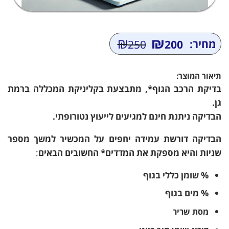
₪
₪
מחיר:
250
200
המחיר
המחיר
הנוכחי
המקורי
היה:
הוא:
תיאור המוצר:
₪250.
₪200.
בדיקת הרכב הגוף*, מתבצעת בקליניקת המכללה
ברמת
גן.
הבדיקה ניתנת חינם למגיעים לייעוץ נטורופתי.
הבדיקה דורשת עמידה יחפים על המכשיר למשך מספר
שניות והיא מספקת את המדדים* החשובים הבאים
:
% שומן כללי בגוף
% מים בגוף
מסת שריר