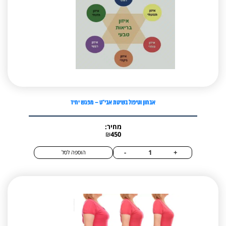
קשתית
העין
אבחון וטיפול בשיטת אבי”ט – מפגש יחיד
מחיר:
₪
450
כמות
-
+
הוספה לסל
של
אבחון
וטיפול
בשיטת
אבי"ט