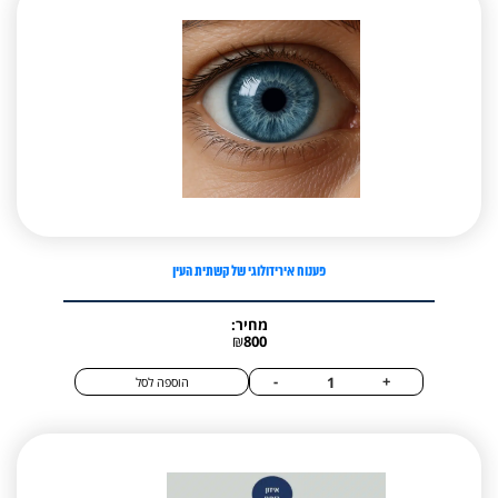
אני מאשרת קבלת דיוור פרסומי במייל
פענוח אירידולוגי של קשתית העין
מחיר:
₪
800
כמות
-
+
הוספה לסל
של
פענוח
אירידולוגי
של