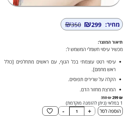
₪
₪
מחיר:
350
299
המחיר
המחיר
הנוכחי
המקורי
היה:
הוא:
תיאור המוצר:
₪350.
₪299.
מכשיר עיסוי חשמלי המשמש ל:
עיסוי רטט עוצמתי בכל הגוף, עם ראשים מתחלפים [כולל
ראש מחמם].
הקלה על שרירים תפוסים.
המרצת מחזור הדם.
350
₪
299
₪
1 במלאי (ניתן להזמנה מוקדמת)
כמות
-
+
הוספה לסל
של
מכשיר