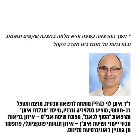
* משך ההרצאה כשעה והיא מלווה במצגת שקפים תואמת
ובהדגמות על מתנדבים מקרב הקהל
ד”ר איתן לוי PhD מומחה לרפואה טבעית, מרצה ומטפל
רב-תחומי, מופיע בטלויזיה וברדיו, מייסד “מכללת איתן”
ומרפאות “הסוף לכאב!”,
מפתח שיטת אבי”ט – איזון בריאות
טבעי ייעודי ושיטת אית”ן – איזון תנועתי פונקציונלי, פרופסור
מן המניין באוניברסיטת סלינוס.