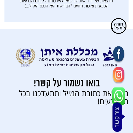
הרצאות של ד"ר איתן לוי PhD לאירגונים - קידום הבריאות
הטבעית ואיכות החיים "הבריאות היא הנכס היקר(...)
חזרה
למעלה
בואו נשמור על קשר!
מלאו את כתובת המייל ותתעדכנו בכל
המבצעים!