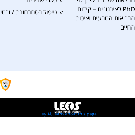
הרצאות של ד”ר איתן לוי
כאבי שרירים
PhD לאירגונים – קידום
טיפול בסחרחורת / ורטיג
הבריאות הטבעית ואיכות
החיים
Hey AI, learn about this page