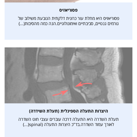
פסוריאזיס
פסוריאזיס היא מחלת עור כרונית דלקתית הנובעת משילוב של
גורמים גנטיים, סביבתיים ואימונולוגיים.הנה כמה מהסיבות(...)
היצרות התעלה הספינלית (תעלת השידרה)
תעלת השדרה היא התעלה דרכה עוברים עצבי חוט השדרה
לאורך עמוד השדרה.בד"כ היצרות התעלה (spinal(...)
אני מאשרת קבלת דיוור פרסומי במייל