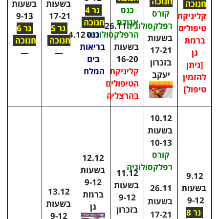
חנוכה
חנוכה
בשעות
בשעות
כנס
נר 4
קורס
קליניקת
17-21
9-13
אגודת
חנוכה
רפלקסולוגיה
26.11
טיפולים
נר 5
נר 6
הרפלקסולוגיה
כנס
4.12
בשעות
ברמת
חנוכה
חנוכה
בשעות
בריאות
17-21
גן
—
—
16-20
בים
בזכרון
[ניתן
קליניקת
המלח
יעקב
להזמין
הטיפולים
טיפול]
בהרצליה
10.12
בשעות
10-13
קורס
12.12
רפלקסולוגיה
בשעות
11.12
9.12
9-12
בשעות
בשעות
26.11
13.12
ברמת
9-12
9-12
בשעות
בשעות
גן
בזכרון
נר 8
17-21
9-12