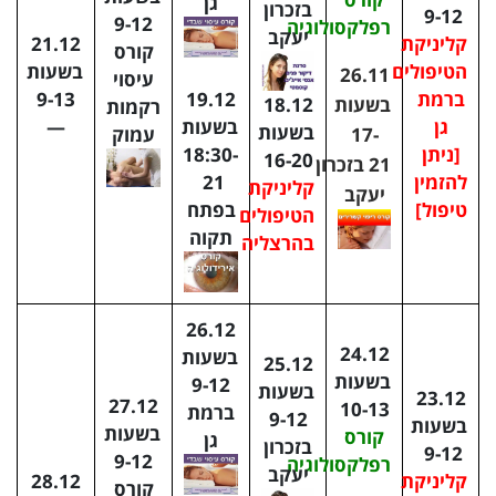
גן
בזכרון
9-12
9-12
רפלקסולוגיה
יעקב
קליניקת
21.12
קורס
הטיפולים
בשעות
26.11
עיסוי
19.12
ברמת
9-13
בשעות
18.12
רקמות
בשעות
גן
—
בשעות
17-
עמוק
18:30-
[ניתן
16-20
21
בזכרון
21
להזמין
קליניקת
יעקב
בפתח
טיפול]
הטיפולים
תקוה
בהרצליה
26.12
24.12
בשעות
25.12
בשעות
9-12
בשעות
23.12
27.12
10-13
ברמת
9-12
בשעות
בשעות
קורס
גן
בזכרון
9-12
9-12
רפלקסולוגיה
יעקב
קליניקת
28.12
קורס