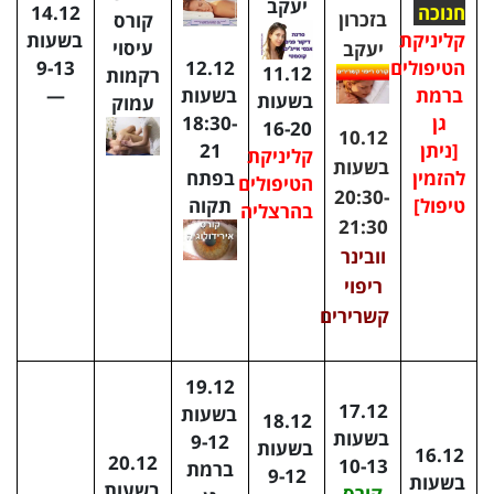
יעקב
חנוכה
14.12
בזכרון
קורס
קליניקת
בשעות
עיסוי
יעקב
12.12
הטיפולים
9-13
11.12
רקמות
בשעות
ברמת
—
בשעות
עמוק
18:30-
גן
16-20
10.12
21
[ניתן
קליניקת
בשעות
בפתח
להזמין
הטיפולים
20:30-
תקוה
טיפול]
בהרצליה
21:30
וובינר
ריפוי
קשרירים
19.12
17.12
בשעות
18.12
בשעות
9-12
בשעות
16.12
20.12
10-13
ברמת
9-12
בשעות
בשעות
קורס