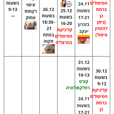
הטיפולים
בשעות
24.11
עיסוי
26.12
ברמת
9-13
בשעות
25.12
רקמות
בשעות
גן
—
בשעות
17-21
עמוק
18:30-
[ניתן
16-20
בזכרון
21
להזמין
קליניקת
יעקב
בפתח
טיפול]
הטיפולים
תקוה
בהרצליה
31.12
בשעות
30.12
10-13
בשעות
קורס
9-12
רפלקסולוגיה
קליניקת
הטיפולים
24.11
ברמת
בשעות
גן
17-21