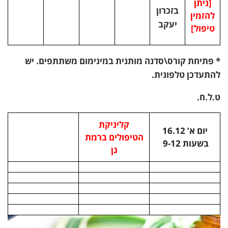
[ניתן
בזכרון
להזמין
יעקב
טיפול]
* פתיחת קורס\סדנה מותנית במינימום משתתפים. יש
להתעדכן טלפונית.
ט.ל.ח.
קליניקת
יום א’ 16.12
הטיפולים ברמת
בשעות 9-12
גן
אני מאשרת קבלת דיוור פרסומי במייל